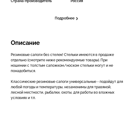
Страна-производитель
Россия
Подробнее
Описание
Резиновые сапоги без стелек! Стельки имеются в продаже
отдельно (смотрите ниже рекомендуемые товары). При
ношении с толстым сапожком/носком стельки могут и не
понадобиться.
Классические резиновые сапоги универсальные - подойдут для
любой погоды и температуры, незаменимы для травяной,
лесной местности, рыбалки, охоты, для работы во влажных
условиях и т.п.